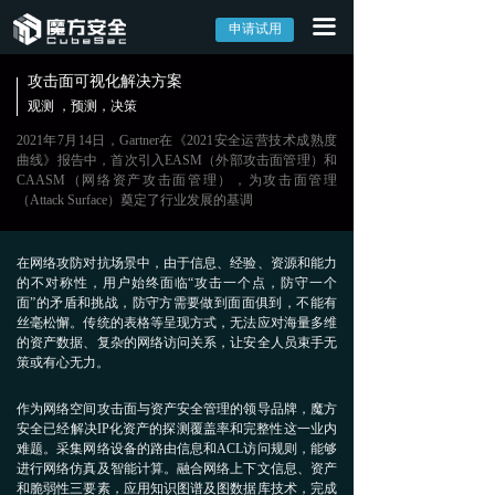
끀
首页
申请试用
产品中心
攻击面可视化解决方案
观测 ，预测，决策
→ 外部攻击面管理系统EASM
2021年7月14日，Gartner在《2021安全运营技术成熟度
曲线》报告中，首次引入EASM（外部攻击面管理）和
→ 网络资产攻击面管理系统CAASM
CAASM（网络资产攻击面管理），为攻击面管理
（Attack Surface）奠定了行业发展的基调
→ 漏洞管理系统CVM
在网络攻防对抗场景中，由于信息、经验、资源和能力
解决方案
的不对称性，用户始终面临“攻击一个点，防守一个
面”的矛盾和挑战，防守方需要做到面面俱到，不能有
丝毫松懈。传统的表格等呈现方式，无法应对海量多维
→ 外部攻击面解决方案
的资产数据、复杂的网络访问关系，让安全人员束手无
策或有心无力。
→ 数字资产监控解决方案
作为网络空间攻击面与资产安全管理的领导品牌，魔方
安全已经解决IP化资产的探测覆盖率和完整性这一业内
→ 全网资产安全管理解决方案
难题。采集网络设备的路由信息和ACL访问规则，能够
进行网络仿真及智能计算。融合网络上下文信息、资产
→ 攻击面可视化解决方案
和脆弱性三要素，应用知识图谱及图数据库技术，完成