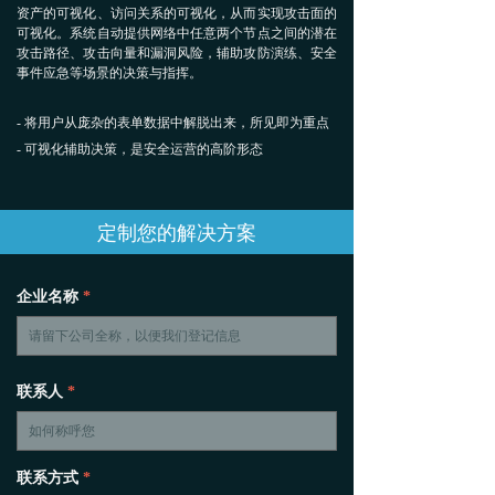
资产的可视化、访问关系的可视化，从而实现攻击面的
可视化。系统自动提供网络中任意两个节点之间的潜在
安全服务
攻击路径、攻击向量和漏洞风险，辅助攻防演练、安全
事件应急等场景的决策与指挥。
→ 红队安全攻防
- 将用户从庞杂的表单数据中解脱出来，所见即为重点
→ 重要活动安全保障
- 可视化辅助决策，是安全运营的高阶形态
→ 安全事件应急服务
定制您的解决方案
→ 信息安全风险评估
→ 渗透测试服务
企业名称
*
→ 安全意识&技能培训
联系人
*
关于我们
发展历程
联系方式
*