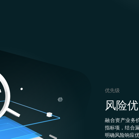
优先级
风险优
融合资产业务
指标项，结合漏
明确⻛险响应