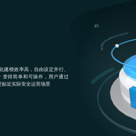
化建模效率⾼，⾃由设定并⾏、
 变得简单和可操作，⽤户通过
更贴近实际安全运营场景